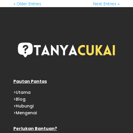
« Older Entries
Next Entries »
Pautan Pantas
>
Utama
>
Blog
>
Hubungi
>
Mengenai
Perlukan Bantuan?